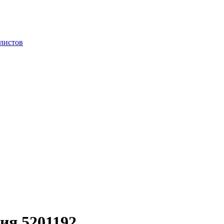
 листов
ия 5201192