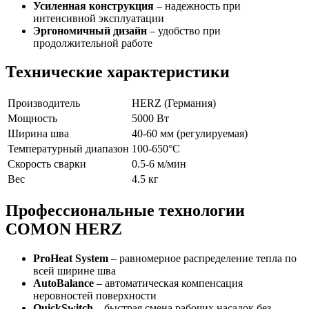
Усиленная конструкция
– надежность при
интенсивной эксплуатации
Эргономичный дизайн
– удобство при
продолжительной работе
Технические характеристики
Производитель
HERZ (Германия)
Мощность
5000 Вт
Ширина шва
40-60 мм (регулируемая)
Температурный диапазон
100-650°C
Скорость сварки
0.5-6 м/мин
Вес
4.5 кг
Профессиональные технологии
COMON HERZ
ProHeat System
– равномерное распределение тепла по
всей ширине шва
AutoBalance
– автоматическая компенсация
неровностей поверхности
QuickSwitch
– быстрая смена рабочих насадок без