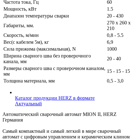
Частота тока, Гц
60
Мощность, кВт
1.5
Диапазон температуры сварки
20 - 430
270 х 260 х
Габариты, мм.
210
Скорость, м/мин
0,8 - 5.5
Вес(с кабелем 5м), кг
6,9
Сила прижима (максимальная), N
1000
Ширина сварного шва без проверочного
20 - 40
канала, мм
Размеры сварного шва с проверочном каналом,
15 - 15 - 15
мм
Толщина материала, мм
0,5 - 3,0
Каталог продукции HERZ в формате
Актуальный
Автоматический сварочный автомат MION II, HERZ
Германия
Самый компактный и самый легкий в мире сварочный
автомат с цифровым управлением и керамическим клином